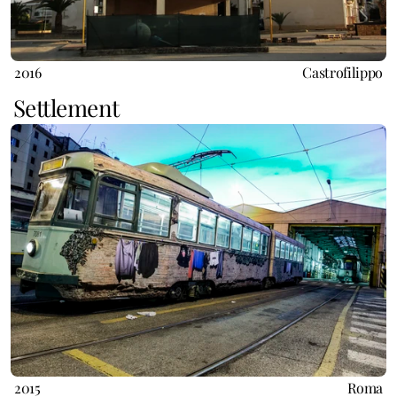
2016
Castrofilippo
Settlement
2015
Roma