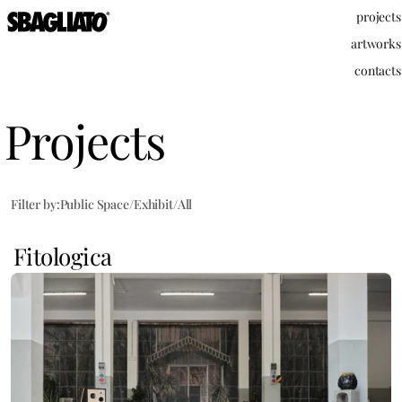
projects
artworks
contacts
Projects
Filter by:
Public Space
/
Exhibit
/
All
Fitologica