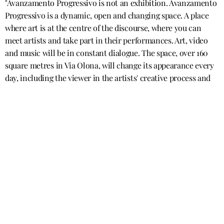
"Avanzamento Progressivo is not an exhibition. Avanzamento 
Progressivo is a dynamic, open and changing space. A place 
where art is at the centre of the discourse, where you can 
meet artists and take part in their performances. Art, video 
and music will be in constant dialogue. The space, over 160 
square metres in Via Olona, will change its appearance every 
day, including the viewer in the artists' creative process and 
hosting multidisciplinary events related to the exhibition and 
the artist of the day. Performances, bookbinding workshops 
with recycled paper, inclusive contemporary art workshops, 
talks and round tables, live installations, documentary videos 
and a selection of vinyl music.
The result is a continuous work in progress, designed to 
enhance the moment of creation of the work, but also to show 
the different ways in which art can engage with space. 
An engagement that contrasts with and, at the same time, 
dialogues with the design intervention. An assault capable of 
significantly influencing the poetic image and behaviour of 