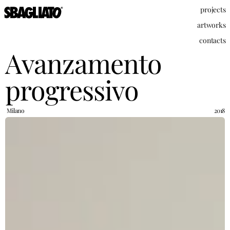
projects
artworks
contacts
Avanzamento 
progressivo
Milano
2018